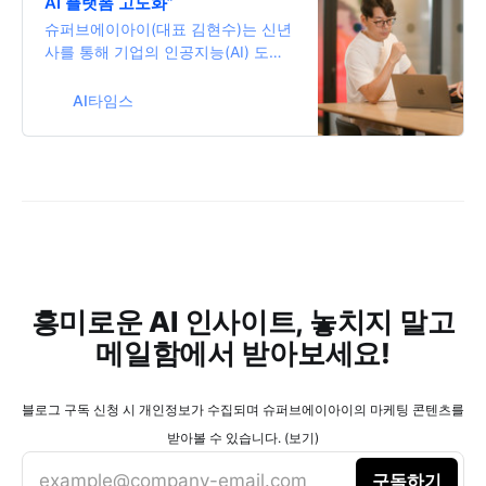
AI 플랫폼 고도화”
슈퍼브에이아이(대표 김현수)는 신년
사를 통해 기업의 인공지능(AI) 도입
을 지원하는 올인원 플랫폼을 고도화
하겠다고 18일 밝혔다. 슈퍼브에이아
AI타임스
이는 2018년 설립한 비전 AI 특화 ML
옵스 전문 스타트업이다. AI 개발의
전체 사이클인 데이터 구축-선별-가
공-관리-분석부터 모델 학습과 배포
까지 반복하는 완전한 파이프라인 구
축과 운영을 지원한다.슈퍼브에이아
이는 AI를 ‘모든 기업의 필수 요소’로
바라봤다. AI가 신기한 단계를 넘어
본격 활용 단계에 들어섰다고 강조했
흥미로운 AI 인사이트, 놓치지 말고
다. “이후 더 많은 기업이 각각 사업
메일함에서 받아보세요!
목적에 맞는 AI 모델을 찾게
블로그 구독 신청 시 개인정보가 수집되며 슈퍼브에이아이의 마케팅 콘텐츠를
받아볼 수 있습니다. (보기)
example@company-email.com
구독하기