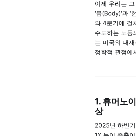
이제 우리는 그
'몸(Body)'과
와 4분기에 걸쳐
주도하는 노동의
는 미국의 대재산업
정학적 관점에
1. 휴머노
상
2025년 하반기
1X 등이 주축