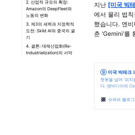
2. 산업적 규모의 확장:
지난
[미국 빅테
Amazon의 DeepFleet와
에서 물리 법칙
노동의 변화
2.1 DeepFleet: 100
했습니다. 엔비디
3. 제3의 세력과 지정학적
만 로봇을 위한 군집
도전: Skild AI와 중국의 굴
춘 'Gemini
지능
기
2.2 노동의 미래에
3.1 Skild AI: 로봇을
4. 결론: 대재산업화(Re-
대한 솔직한 고백
위한 범용 두뇌
Industrialization)의 서막
3.2 중국의 반격
2026년 전망: 대규
모 배포의 원년
⑨ 미국 빅테크 피
챗봇을 넘어 ‘피지
다. 엔비디아의 Cos
실 세계를 장악하기
석합니다.
슈퍼브 블로그 :