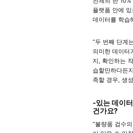
전체의 한 10
경우는 외려 재앙이
플랫폼 안에 있
거든요. 단적으로 라
벨링이란게, 현장의
데이터를 학습해
직원들에게 단순 입
력 노동을 무한 강제
하곤 했죠. 현장에 도
“두 번째 단계
움은커녕, 계륵과 같
의미한 데이터가
은….
-데이터 라벨링을 자
지, 확인하는 
동화한다? 어떻게
습할만하다든지,
요?
족할 경우, 생
-있는 데이
건가요?
“불량품 검수의