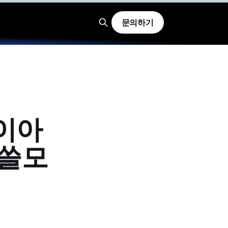
문의하기
이아
 쓸모
"