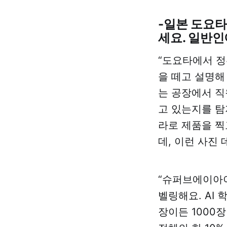
인에게 ‘의류용 3D
프린터’를 제공해주
-일본 도요타
는 것? 필요한 정보
세요. 일반인
만 넣으면 뚝딱 청바
지를 만들어준다?
“도요타에서 정
-문제는 ‘3D 프린
을 떼고 설명해
터’는 안 팔렸잖아요.
‘AI 개발 플랫폼’이란
는 공장에서 직
말은 쉽지만, 실제 현
고 있는지를 탐
장에 쓰일 수 있는만
큼의 편의성을 갖는
라로 제품을 찍
데는, 기술적인 벽이
데, 이런 사진
높은 것 아닌가요?
-솔직히는 ‘내가 코딩
을 못해도 AI 모델을
“슈퍼브에이아이
개발할 수 있다’는 말
씀은 쉽게 믿진 못하
벨링해요. AI 
겠어요. 상당수 기업
장이든 1000
에서 ‘인공지능 도입
했다’고 하는데, 많은