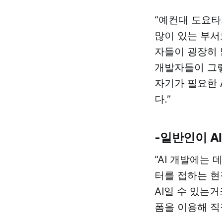
만드는 의류 업자들
“예컨대 도요타
이 등장했다. 청바지
를 28, 29, 30인치와
많이 있는 부서
같이 만들어서 쫙 뿌
자들이 굉장히 
렸어요. 물론 내 몸에
딱 맞지 않아. 두 번
개발자들이 그렇
째는 맞춤 청바지. 치
자기가 필요한 
수 재서 만들어주는
데 시간이 걸려. 살찌
다.”
면 청바지 새로 사거
나, 수선해야된다. 슈
퍼브에이아이는 ‘당
-일반인이 A
신 옷은 당신이 직접
만들어라’는 것. 당신
“AI 개발에는
이 가진 데이터를 가
지고 어떤 AI 모델을
터를 접하는 현
만들지는 당신이 가
AI일 수 있는
장 잘 아니까. 슈퍼브
폼을 이용해 직접
에이아이는 의류 재
봉 기술이 없는 일반