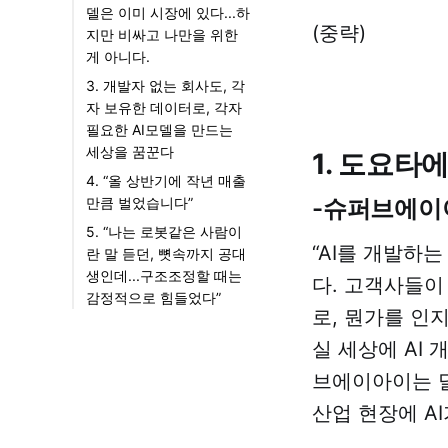
델은 이미 시장에 있다...하
(중략)
지만 비싸고 나만을 위한
게 아니다.
-지금 말씀한 불량품
3. 개발자 없는 회사도, 각
검수와 같은 인공지
자 보유한 데이터로, 각자
능 시스템은 벌써 몇
필요한 AI모델을 만드는
년 전부터 나왔잖아
세상을 꿈꾼다
1. 도요타
요. 이제와서 현장 직
4. “올 상반기에 작년 매출
원들이 불량품 검수
-슈퍼브에이
만큼 벌었습니다”
AI를 만들어야할 필
5. “나는 로봇같은 사람이
요가 있을까요? 나와
“AI를 개발하
란 말 듣던, 뼛속까지 공대
있는걸 사서 쓰면 그
생인데...구조조정할 때는
만 아닌가요?
다. 고객사들이
감정적으로 힘들었다”
-6개월이란 시간은
로, 뭔가를 인지
엄청난 손실인 거죠.
실 세상에 AI 
돈보다 더 큰.
브에이아이는 달
-제가 이해를 제대로
했을까요. 예컨대 청
산업 현장에 A
바지가 등장하자, 먼
저 기성품 청바지를