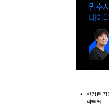
한정된 자
략
부터,