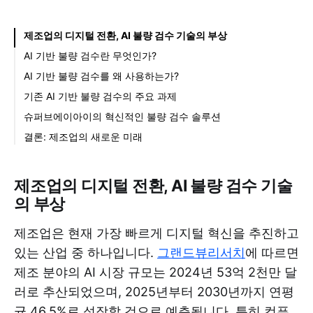
제조업의 디지털 전환, AI 불량 검수 기술의 부상
AI 기반 불량 검수란 무엇인가?
AI 기반 불량 검수를 왜 사용하는가?
품질 관리 자동화
기존 AI 기반 불량 검수의 주요 과제
다운타임 감소
데이터 레이블링의 어려움
슈퍼브에이아이의 혁신적인 불량 검수 솔루션
비용 절감
불량이 아닌데 불량으로 판단(False Positive)
슈퍼브 불량 검수 솔루션의 주요 특징
결론: 제조업의 새로운 미래
확장성 보장 필요
미래 확장성
제조업의 디지털 전환, AI 불량 검수 기술
의 부상
제조업은 현재 가장 빠르게 디지털 혁신을 추진하고
있는 산업 중 하나입니다.
그랜드뷰리서치
에 따르면
제조 분야의 AI 시장 규모는 2024년 53억 2천만 달
러로 추산되었으며, 2025년부터 2030년까지 연평
균 46.5%로 성장할 것으로 예측됩니다. 특히 컴퓨