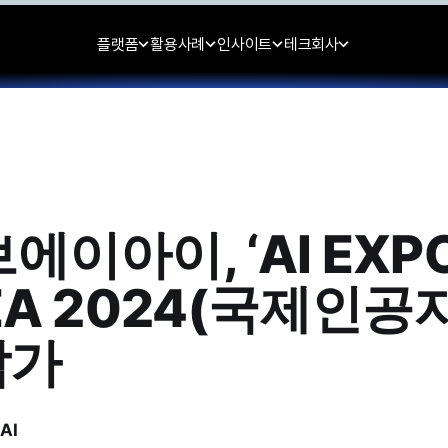
플랫폼
활용사례
인사이트
테크
회사
에이아이, ‘AI EXP
EA 2024(국제인
참가
AI