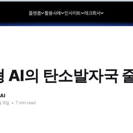
플랫폼
활용사례
인사이트
테크
회사
 AI의 탄소발자국 
AI
월 9일
•
7 min read