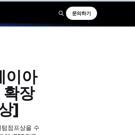
문의하기
에이아
 확장
상]
퀀텀점프상을 수