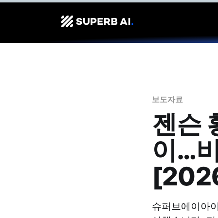
보도자료
젠슨 
이…비
[20
슈퍼브에이아이가