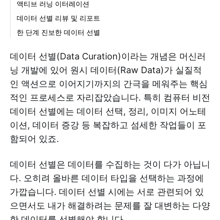
액티브 러닝 이터레이션
데이터 선별 리뷰 및 리포트
한 단계 진보한 데이터 선별
Q: 1,024 차원 중에서 어떻게 2 차원을 선택하시나
요?
데이터 선별(Data Curation)이라는 개념은 머신러
Q: 엣지 케이스 검출에 대해 더 자세히 설명해주세
닝 개발에 있어 원시 데이터(Raw Data)가 실질적
요.
인 액션으로 이어지기까지의 간극을 메워주는 핵심
Q: 엣지 케이스에 집중하면 대다수를 차지한 이미지
적인 프로세스로 자리잡았습니다. 특히 컴퓨터 비전
에 대한 성능이 떨어지나요?
데이터 선별에는 데이터 선택, 정리, 이미지 어노테
Q: 엣지 케이스 분석으로 인해 중앙 분포가 틀어지는
이션, 데이터 증강 등 복잡하고 섬세한 작업들이 포
시점, 즉 엣지 케이스가 포화 상태인 시점을 측정할
함되어 있죠.
수 있는 방법이 있나요?
Q: 슈퍼브에이아이에서 특별히 자랑하고 싶은 부분
데이터 선별은 데이터를 수집하는 것이 다가 아닙니
이 있나요?
다. 오히려 올바른 데이터 타입을 선택하는 과정에
Q: 비디오도 가능한가요?
가깝습니다. 데이터 선별 시에는 서로 관련되어 있
Q: 가시화한 산포도(Scatter plot)에서 샘플링을 하
시지 않을까 생각합니다. 전부 다 쓰려면 너무 복잡
으면서도 내가 해결하려는 문제를 잘 대변하는 다양
할 테니까요. 만일 샘플링을 하고 계신다면 특별한
한 데이터를 선별해야 합니다.