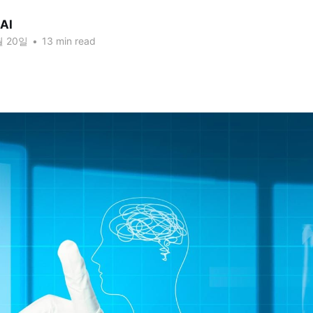
AI
월 20일
•
13 min read